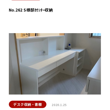
No.262 S様邸ｶｳﾝﾀｰ収納
デスク収納・書棚
2020.1.25