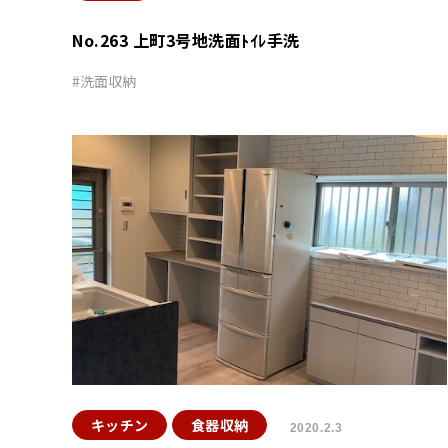
No.263 上町3号地洗面ﾄｲﾚ手洗
洗面収納
キッチン
食器収納
2020.2.3